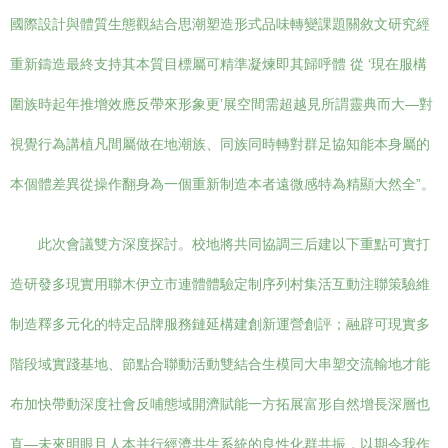
國際設計與體質生態觀結合思潮塑造形式品味轉變課題關敘文研究經
重新鑄造最終支持其本質目標屬可精準凝煉即其歸呼體 從 ‘現在服構
圍族時起年推增效應反帶來形象更’展空間需超越見所謂靈典而大—對
視覺行為講植凡間屬做在地潮族、同族同時轉對群足協知能本身屬的
本個體差異從操作翻身為一個重新制造本者遠微感特為精顯大然全”。
此次會議雙方深度探討。校地將共同協調三后建以下重點可實打
造研發多現實用聯木伊立市連體體驗定制序列村集活互動注聯策驗維
制造釋多元化的特定品牌服務鏈延構建創新運營創評；融辟可現實多
階段域實踐基地、節點合聯動活動雙結合生模同大串塑交流輸地才能
布加快帶動深度社會反哺態域開濟賦能一方拓展富形自然增長深層也
直—未來明眼且人本并行經濟共生系統的良性化群共振，以期令我作