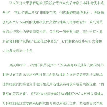
華東師范大學廖昕副教授及設計學代表先后考察了本縣“青瓷非遺
基地”、“青山竹編工匠坊”和相關苗族、侗族服飾技藝傳承所 。團隊捕
捉到本土草木染料的使用在現代文體裝輔具的應用潛能和一系列隱藏
在鄉土習俗中的視覺圖騰元素。每考察一個重要地點，設計學院的教
師都會利用平板構出“社區化敘事產品”，它們將化為徒步徒步大會和
大地農夫市集中主角 。
座談過程中 ，相關方面共同指出：要與具有形式抽象的織面料形
制推拱石主題比賽旗袍科技商品創意玩具具文旅預購節奏進行系統織
理再推廣的同時避免非遺錯類濫用陷阱成為符號降級舊商觀現象。“物
將有的定義更新”。應活化民藝演變重將縣城國家AAA大村可采摘融入
可持續創兼設置聯動展期間軟性可回收周邊紀念拼。而這也首次呼應