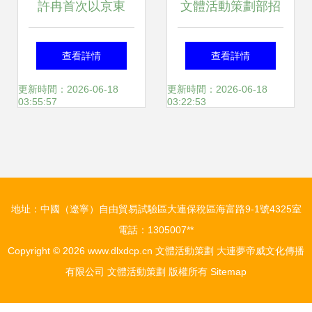
許冉首次以京東
文體活動策劃部招
CEO身份亮相，系
新 為校園文化注入
查看詳情
查看詳情
統披露經營思路下
新活力
更新時間：2026-06-18
更新時間：2026-06-18
03:55:57
03:22:53
的文體活動新策劃
地址：中國（遼寧）自由貿易試驗區大連保稅區海富路9-1號4325室
電話：1305007**
Copyright © 2026
www.dlxdcp.cn
文體活動策劃
大連夢帝威文化傳播
有限公司
文體活動策劃
版權所有
Sitemap