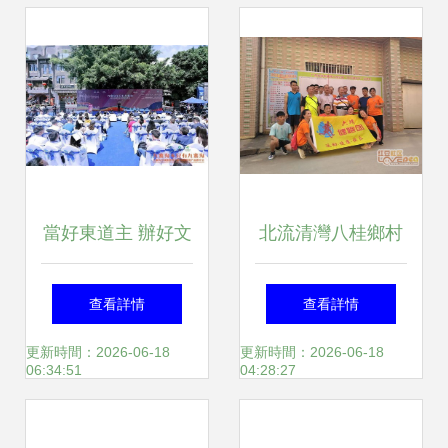
當好東道主 辦好文
北流清灣八桂鄉村
旅會 外提顏值招人
公園“漫步游八桂·
查看詳情
查看詳情
氣 內修氣質增魅力
健康眾人生”游園獲
更新時間：2026-06-18
更新時間：2026-06-18
06:34:51
04:28:27
——九寨溝縣扎實
大獎活動策劃方案